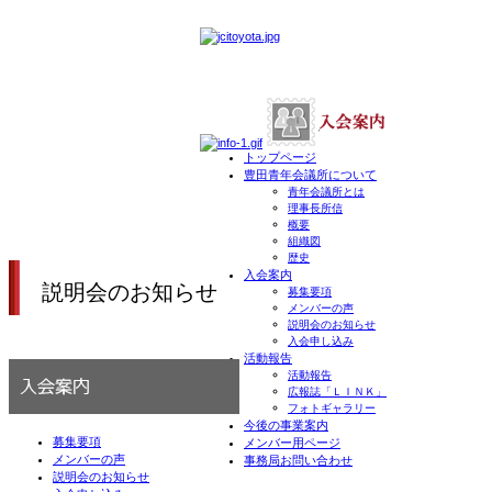
トップページ
豊田青年会議所について
青年会議所とは
理事長所信
概要
組織図
歴史
入会案内
説明会のお知らせ
募集要項
メンバーの声
説明会のお知らせ
入会申し込み
活動報告
活動報告
広報誌「ＬＩＮＫ」
フォトギャラリー
今後の事業案内
募集要項
メンバー用ページ
メンバーの声
事務局お問い合わせ
説明会のお知らせ